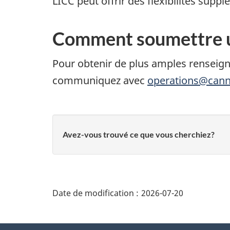
LICC peut offrir des flexibilités supp
Comment soumettre 
Pour obtenir de plus amples renseig
communiquez avec
operations@cann
Avez-vous trouvé ce que vous cherchiez?
"Détails
de
Date de modification :
2026-07-20
la
page"