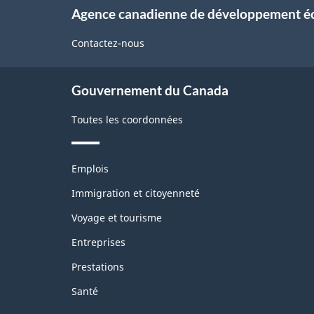
À
Agence canadienne de développement 
propos
de
Contactez-nous
ce
site
Gouvernement du Canada
Toutes les coordonnées
Thèmes
Emplois
et
sujets
Immigration et citoyenneté
Voyage et tourisme
Entreprises
Prestations
Santé