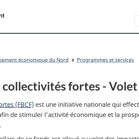
Passer
Passer
Passer
au
à
à
/
R
contenu
« Au
la
Government
principal
sujet
version
of
du
HTML
Canada
gouvernement »
simplifiée
ppement économique du Nord
Programmes et services
collectivités fortes - Vole
fortes (FBCF)
est une initiative nationale qui effe
fin de stimuler l'activité économique et la prospé
.
ollars de ce fonds est alloué au volet des impac