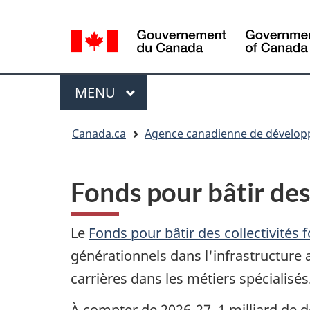
Sélection
de
la
langue
Menu
MENU
PRINCIPAL
Vous
Canada.ca
Agence canadienne de dévelo
êtes
ici
:
Fonds pour bâtir des 
Le
Fonds pour bâtir des collectivités 
générationnels dans l'infrastructure a
carrières dans les métiers spécialisés
À compter de 2026-27, 1 milliard de d