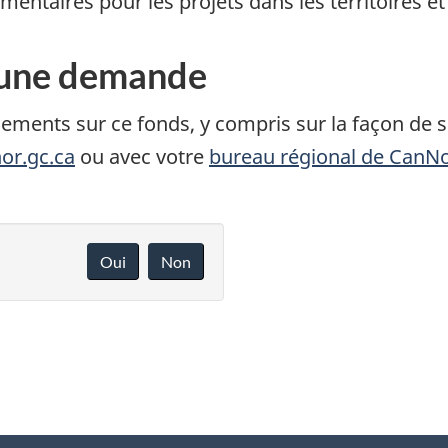
lémentaires pour les projets dans les territoires e
une demande
nements sur ce fonds, y compris sur la façon d
or.gc.ca
ou avec votre
bureau régional de CanN
Oui
Non