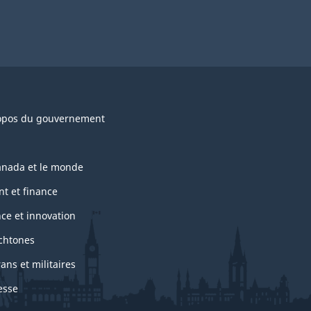
opos du gouvernement
anada et le monde
nt et finance
nce et innovation
chtones
ans et militaires
esse