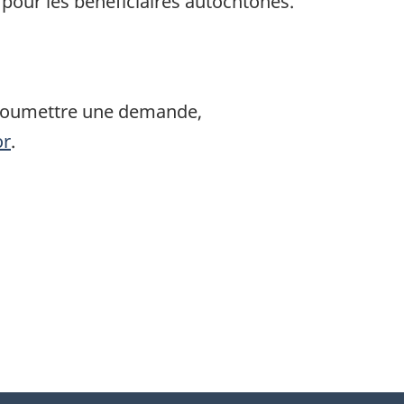
t pour les bénéficiaires autochtones.
e soumettre une demande,
or
.