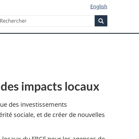
English
Rechercher
echercher
Rechercher
t des impacts locaux
ctue des investissements
rité sociale, et de créer de nouvelles
ts locaux du FBCF pour les agences de